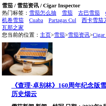
雪茄 / 雪茄资讯 / Cigar Inspector
热门标签：
雪茄怎么抽
雪茄
古巴雪茄
机卷雪茄
Cuaba
Partagas Cul
西卡雪茄
瓦那之家
您当前的位置：
主页
>
雪茄
>
雪茄资讯
>
Cigar
《查理·卓别林》160周年纪念版
历史烟云