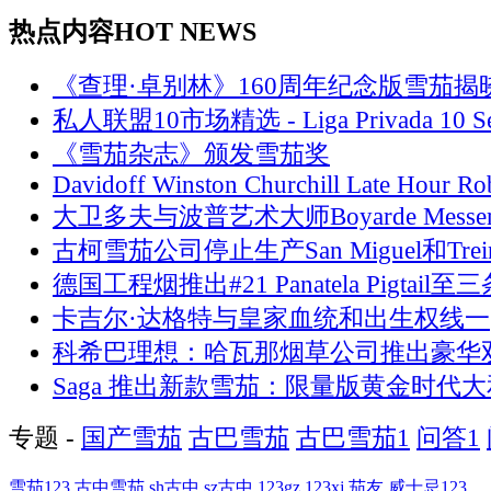
热点内容
HOT NEWS
《查理·卓别林》160周年纪念版雪茄揭
私人联盟10市场精选 - Liga Privada 10 Se
《雪茄杂志》颁发雪茄奖
Davidoff Winston Churchill Late Hour Ro
大卫多夫与波普艺术大师Boyarde Messen
古柯雪茄公司停止生产San Miguel和Trein
德国工程烟推出#21 Panatela Pigtail至
卡吉尔·达格特与皇家血统和出生权线一
科希巴理想：哈瓦那烟草公司推出豪华
Saga 推出新款雪茄：限量版黄金时代大
专题 -
国产雪茄
古巴雪茄
古巴雪茄1
问答1
雪茄123
古中雪茄
sh古中
sz古中
123gz
123xj
茄友
威士忌123