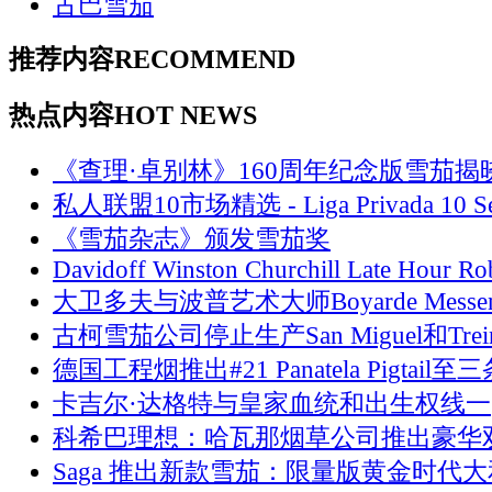
古巴雪茄
推荐内容
RECOMMEND
热点内容
HOT NEWS
《查理·卓别林》160周年纪念版雪茄揭
私人联盟10市场精选 - Liga Privada 10 Se
《雪茄杂志》颁发雪茄奖
Davidoff Winston Churchill Late Hour Ro
大卫多夫与波普艺术大师Boyarde Messen
古柯雪茄公司停止生产San Miguel和Trein
德国工程烟推出#21 Panatela Pigtail至
卡吉尔·达格特与皇家血统和出生权线一
科希巴理想：哈瓦那烟草公司推出豪华
Saga 推出新款雪茄：限量版黄金时代大