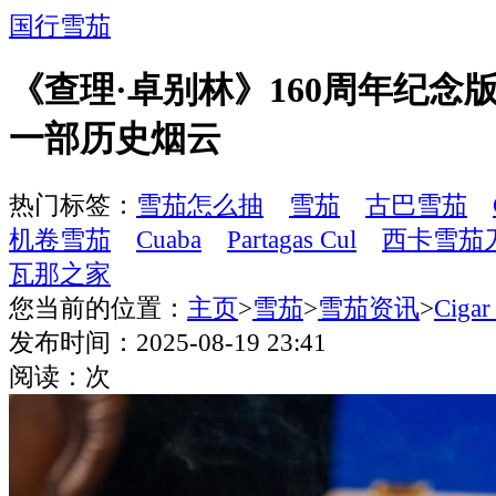
国行雪茄
《查理·卓别林》160周年纪念
一部历史烟云
热门标签：
雪茄怎么抽
雪茄
古巴雪茄
机卷雪茄
Cuaba
Partagas Cul
西卡雪茄
瓦那之家
您当前的位置：
主页
>
雪茄
>
雪茄资讯
>
Cigar
发布时间：2025-08-19 23:41
阅读：
次