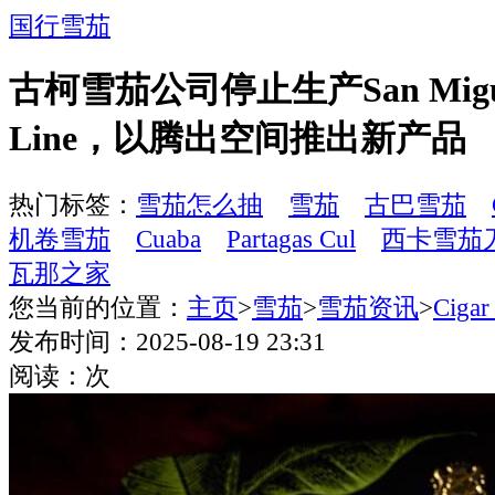
国行雪茄
古柯雪茄公司停止生产San Miguel
Line，以腾出空间推出新产品
热门标签：
雪茄怎么抽
雪茄
古巴雪茄
机卷雪茄
Cuaba
Partagas Cul
西卡雪茄
瓦那之家
您当前的位置：
主页
>
雪茄
>
雪茄资讯
>
Cigar
发布时间：2025-08-19 23:31
阅读：
次