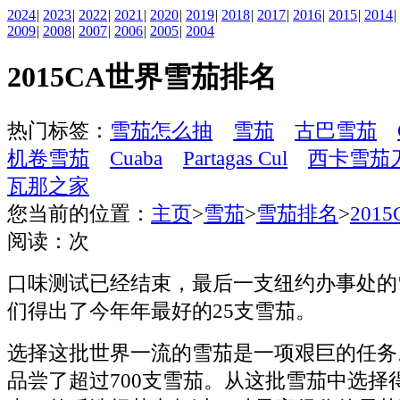
2024
|
2023
|
2022
|
2021
|
2020
|
2019
|
2018
|
2017
|
2016
|
2015
|
2014
|
2009
|
2008
|
2007
|
2006
|
2005
|
2004
2015CA世界雪茄排名
热门标签：
雪茄怎么抽
雪茄
古巴雪茄
机卷雪茄
Cuaba
Partagas Cul
西卡雪茄
瓦那之家
您当前的位置：
主页
>
雪茄
>
雪茄排名
>
201
阅读：
次
口味测试已经结束，最后一支纽约办事处的
们得出了今年年最好的25支雪茄。
选择这批世界一流的雪茄是一项艰巨的任务
品尝了超过700支雪茄。从这批雪茄中选择