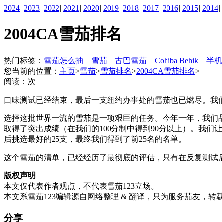
2024
|
2023
|
2022
|
2021
|
2020
|
2019
|
2018
|
2017
|
2016
|
2015
|
2014
|
2004CA雪茄排名
热门标签：
雪茄怎么抽
雪茄
古巴雪茄
Cohiba Behik
半机
您当前的位置：
主页
>
雪茄
>
雪茄排名
>
2004CA雪茄排名
>
阅读：
次
口味测试已经结束，最后一支纽约办事处的雪茄也已燃尽。我们
选择这批世界一流的雪茄是一项艰巨的任务。今年一年，我们品
取得了突出成绩（在我们的100分制中得到90分以上）。我
后挑选最好的25支，最终我们得到了前25名的名单。
这个雪茄的清单，已经经历了最彻底的评估，只有在反复测试
版权声明
本文仅代表作者观点，不代表雪茄123立场。
本文系雪茄123编辑源自网络整理 & 翻译，只为服务茄友，转
分享