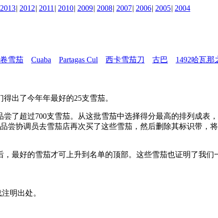
2013
|
2012
|
2011
|
2010
|
2009
|
2008
|
2007
|
2006
|
2005
|
2004
卷雪茄
Cuaba
Partagas Cul
西卡雪茄刀
古巴
1492哈瓦
得出了今年年最好的25支雪茄。
尝了超过700支雪茄。从这批雪茄中选择得分最高的排列成表，
们让品尝协调员去雪茄店再次买了这些雪茄，然后删除其标识带，
后，最好的雪茄才可上升到名单的顶部。这些雪茄也证明了我们
载注明出处。