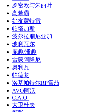
罗密欧与朱丽叶
高希霸
好友蒙特雷
帕塔加斯
波尔拉腊尼亚加
玻利瓦尔
庞趣/潘趣
雷蒙阿隆尼
奥利瓦
帕德龙
洛基帕特尔RP雪茄
AVO阿沃
C.A.O.
大卫杜夫