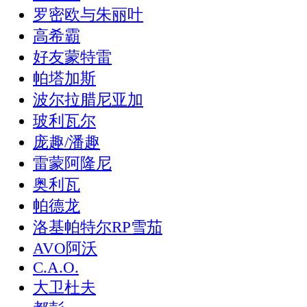
罗密欧与朱丽叶
高希霸
好友蒙特雷
帕塔加斯
波尔拉腊尼亚加
玻利瓦尔
庞趣/潘趣
雷蒙阿隆尼
奥利瓦
帕德龙
洛基帕特尔RP雪茄
AVO阿沃
C.A.O.
大卫杜夫