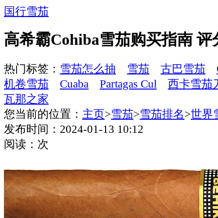
国行雪茄
高希霸Cohiba雪茄购买指南 评分 
热门标签：
雪茄怎么抽
雪茄
古巴雪茄
机卷雪茄
Cuaba
Partagas Cul
西卡雪茄
瓦那之家
您当前的位置：
主页
>
雪茄
>
雪茄排名
>
世界
发布时间：2024-01-13 10:12
阅读：
次