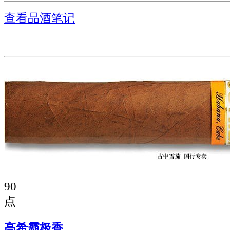
查看品酒笔记
90
点
高希霸极香