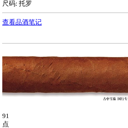
尺码: 托罗
查看品酒笔记
91
点