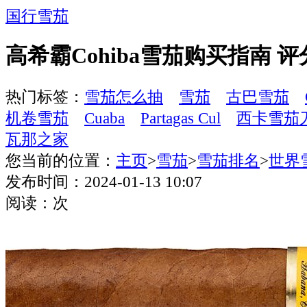
国行雪茄
高希霸Cohiba雪茄购买指南 评分 
热门标签：
雪茄怎么抽
雪茄
古巴雪茄
机卷雪茄
Cuaba
Partagas Cul
西卡雪茄
瓦那之家
您当前的位置：
主页
>
雪茄
>
雪茄排名
>
世界
发布时间：2024-01-13 10:07
阅读：
次