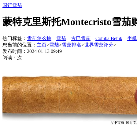
国行雪茄
蒙特克里斯托Montecristo雪茄购
热门标签：
雪茄怎么抽
雪茄
古巴雪茄
Cohiba Behik
半机
您当前的位置：
主页
>
雪茄
>
雪茄排名
>
世界雪茄评分
>
发布时间：2024-01-13 09:49
阅读：
次