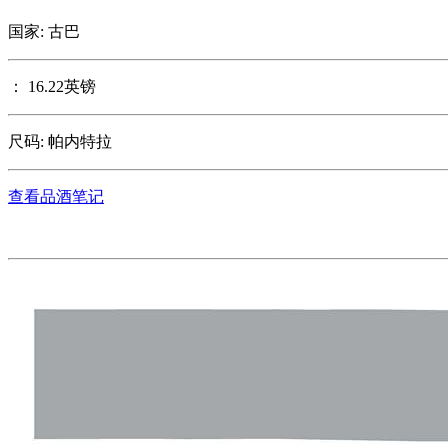
国家: 古巴
： 16.22英镑
尺码: 帕内特拉
查看品酒笔记