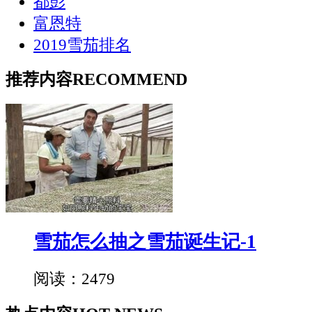
都彭
富恩特
2019雪茄排名
推荐内容
RECOMMEND
雪茄怎么抽之雪茄诞生记-1
阅读：2479