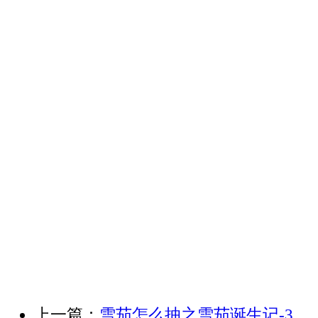
上一篇：
雪茄怎么抽之雪茄诞生记-3