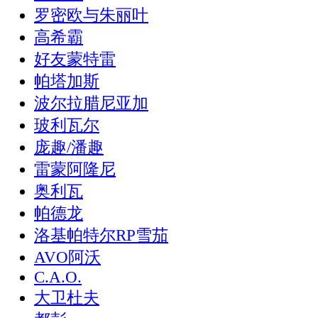
罗密欧与朱丽叶
高希霸
好友蒙特雷
帕塔加斯
波尔拉腊尼亚加
玻利瓦尔
庞趣/潘趣
雷蒙阿隆尼
奥利瓦
帕德龙
洛基帕特尔RP雪茄
AVO阿沃
C.A.O.
大卫杜夫