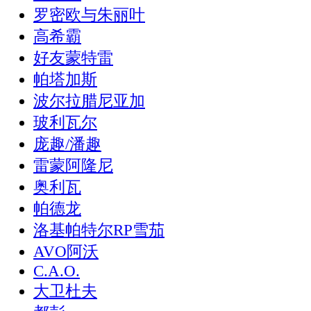
罗密欧与朱丽叶
高希霸
好友蒙特雷
帕塔加斯
波尔拉腊尼亚加
玻利瓦尔
庞趣/潘趣
雷蒙阿隆尼
奥利瓦
帕德龙
洛基帕特尔RP雪茄
AVO阿沃
C.A.O.
大卫杜夫