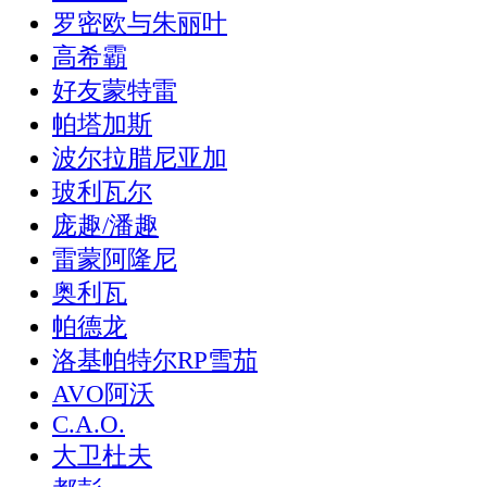
罗密欧与朱丽叶
高希霸
好友蒙特雷
帕塔加斯
波尔拉腊尼亚加
玻利瓦尔
庞趣/潘趣
雷蒙阿隆尼
奥利瓦
帕德龙
洛基帕特尔RP雪茄
AVO阿沃
C.A.O.
大卫杜夫