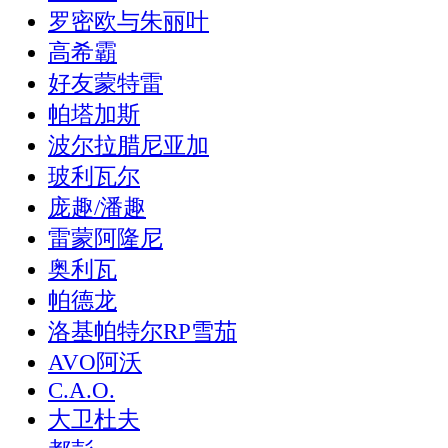
罗密欧与朱丽叶
高希霸
好友蒙特雷
帕塔加斯
波尔拉腊尼亚加
玻利瓦尔
庞趣/潘趣
雷蒙阿隆尼
奥利瓦
帕德龙
洛基帕特尔RP雪茄
AVO阿沃
C.A.O.
大卫杜夫