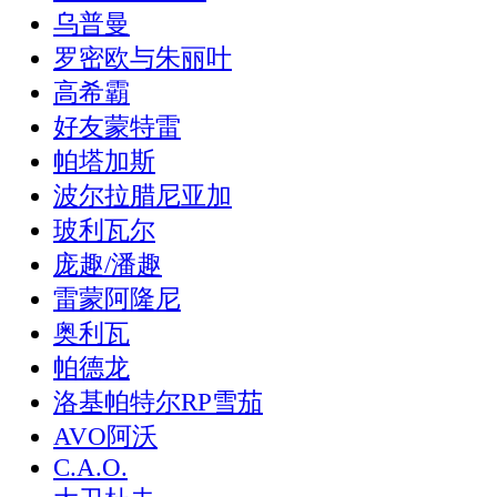
乌普曼
罗密欧与朱丽叶
高希霸
好友蒙特雷
帕塔加斯
波尔拉腊尼亚加
玻利瓦尔
庞趣/潘趣
雷蒙阿隆尼
奥利瓦
帕德龙
洛基帕特尔RP雪茄
AVO阿沃
C.A.O.