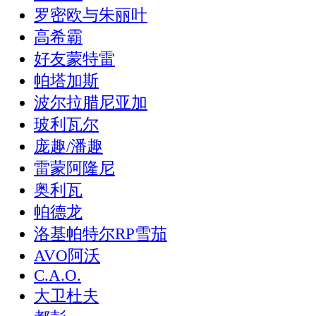
罗密欧与朱丽叶
高希霸
好友蒙特雷
帕塔加斯
波尔拉腊尼亚加
玻利瓦尔
庞趣/潘趣
雷蒙阿隆尼
奥利瓦
帕德龙
洛基帕特尔RP雪茄
AVO阿沃
C.A.O.
大卫杜夫