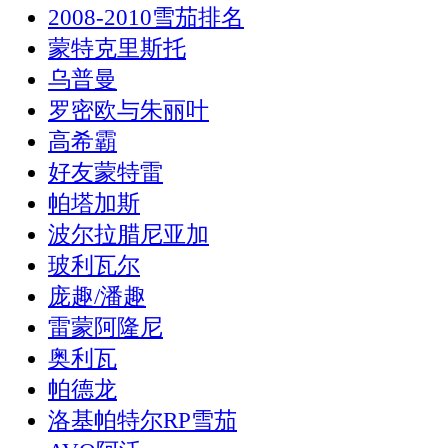
2008-2010雪茄排名
蒙特克里斯托
乌普曼
罗密欧与朱丽叶
高希霸
好友蒙特雷
帕塔加斯
波尔拉腊尼亚加
玻利瓦尔
庞趣/潘趣
雷蒙阿隆尼
奥利瓦
帕德龙
洛基帕特尔RP雪茄