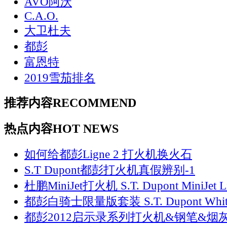
AVO阿沃
C.A.O.
大卫杜夫
都彭
富恩特
2019雪茄排名
推荐内容
RECOMMEND
热点内容
HOT NEWS
如何给都彭Ligne 2 打火机换火石
S.T Dupont都彭打火机真假辨别-1
杜鹏MiniJet打火机 S.T. Dupont MiniJet Li
都彭白骑士限量版套装 S.T. Dupont Whit
都彭2012启示录系列打火机&钢笔&烟