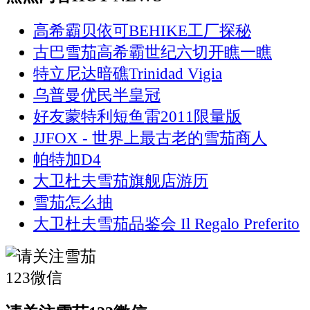
高希霸贝依可BEHIKE工厂探秘
古巴雪茄高希霸世纪六切开瞧一瞧
特立尼达暗礁Trinidad Vigia
乌普曼优民半皇冠
好友蒙特利短鱼雷2011限量版
JJFOX - 世界上最古老的雪茄商人
帕特加D4
大卫杜夫雪茄旗舰店游历
雪茄怎么抽
大卫杜夫雪茄品鉴会 Il Regalo Preferito