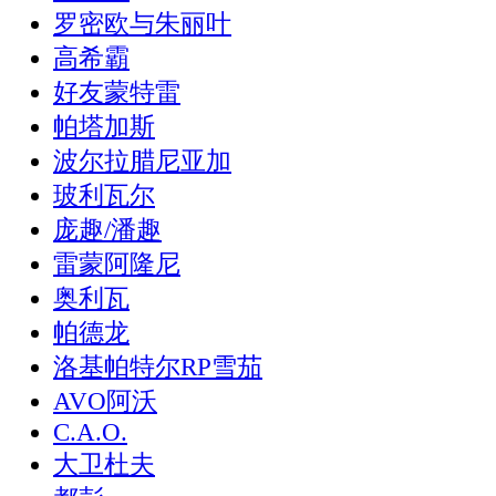
罗密欧与朱丽叶
高希霸
好友蒙特雷
帕塔加斯
波尔拉腊尼亚加
玻利瓦尔
庞趣/潘趣
雷蒙阿隆尼
奥利瓦
帕德龙
洛基帕特尔RP雪茄
AVO阿沃
C.A.O.
大卫杜夫