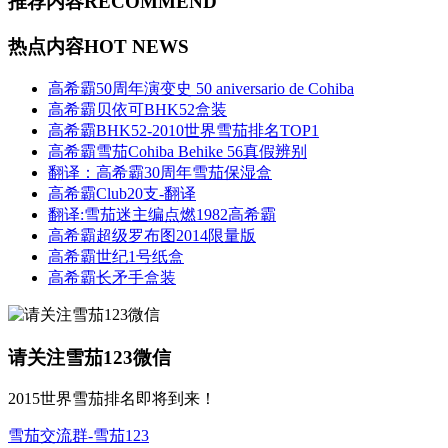
推荐内容
RECOMMEND
热点内容
HOT NEWS
高希霸50周年演变史 50 aniversario de Cohiba
高希霸贝依可BHK52盒装
高希霸BHK52-2010世界雪茄排名TOP1
高希霸雪茄Cohiba Behike 56真假辨别
翻译：高希霸30周年雪茄保湿盒
高希霸Club20支-翻译
翻译:雪茄迷主编点燃1982高希霸
高希霸超级罗布图2014限量版
高希霸世纪1号纸盒
高希霸长矛手盒装
请关注雪茄123微信
2015世界雪茄排名即将到来！
雪茄交流群-雪茄123