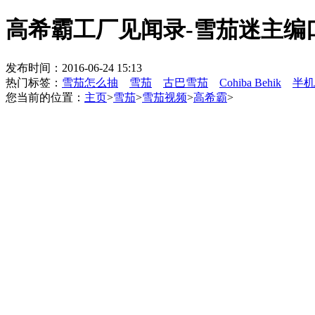
高希霸工厂见闻录-雪茄迷主编
发布时间：2016-06-24 15:13
热门标签：
雪茄怎么抽
雪茄
古巴雪茄
Cohiba Behik
半机
您当前的位置：
主页
>
雪茄
>
雪茄视频
>
高希霸
>