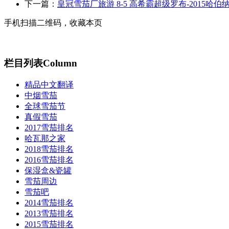
下一篇：
皇冠雪茄厂旅游 8-5 高希霸超级罗布-2015哈伯
手机扫描二维码，收藏本页
栏目列表
Column
精品中文翻译
中烟雪茄
全球雪茄节
真假雪茄
2017雪茄排名
哈瓦那之家
2018雪茄排名
2016雪茄排名
保湿盒&瓷罐
雪茄周边
雪茄吧
2014雪茄排名
2013雪茄排名
2015雪茄排名