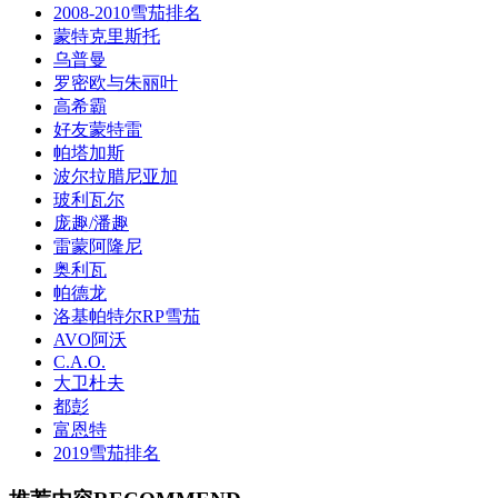
2008-2010雪茄排名
蒙特克里斯托
乌普曼
罗密欧与朱丽叶
高希霸
好友蒙特雷
帕塔加斯
波尔拉腊尼亚加
玻利瓦尔
庞趣/潘趣
雷蒙阿隆尼
奥利瓦
帕德龙
洛基帕特尔RP雪茄
AVO阿沃
C.A.O.
大卫杜夫
都彭
富恩特
2019雪茄排名