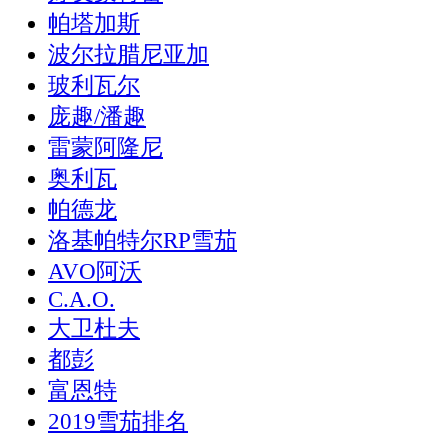
帕塔加斯
波尔拉腊尼亚加
玻利瓦尔
庞趣/潘趣
雷蒙阿隆尼
奥利瓦
帕德龙
洛基帕特尔RP雪茄
AVO阿沃
C.A.O.
大卫杜夫
都彭
富恩特
2019雪茄排名