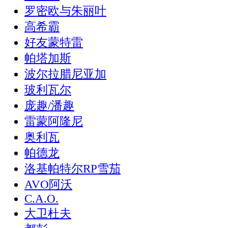
罗密欧与朱丽叶
高希霸
好友蒙特雷
帕塔加斯
波尔拉腊尼亚加
玻利瓦尔
庞趣/潘趣
雷蒙阿隆尼
奥利瓦
帕德龙
洛基帕特尔RP雪茄
AVO阿沃
C.A.O.
大卫杜夫