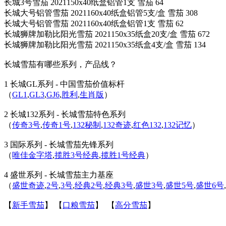
长城3号雪茄 2021150x40纸盒铝管1支 雪茄 64
长城大号铝管雪茄 2021160x40纸盒铝管5支/盒 雪茄 308
长城大号铝管雪茄 2021160x40纸盒铝管1支 雪茄 62
长城狮牌加勒比阳光雪茄 2021150x35纸盒20支/盒 雪茄 672
长城狮牌加勒比阳光雪茄 2021150x35纸盒4支/盒 雪茄 134
长城雪茄有哪些系列，产品线？
1 长城GL系列 - 中国雪茄价值标杆
（
GL1
,
GL3
,
GJ6
,
胜利
,
生肖版
）
2 长城132系列 - 长城雪茄特色系列
（
传奇3号
,
传奇1号
,
132秘制
,
132奇迹
,
红色132
,
132记忆
）
3 国际系列 - 长城雪茄先锋系列
（
唯佳金字塔
,
揽胜3号经典
,
揽胜1号经典
）
4 盛世系列 - 长城雪茄主力基座
（
盛世奇迹
,
2号
,
3号
,
经典2号
,
经典3号
,
盛世3号
,
盛世5号
,
盛世6号
,
【
新手雪茄
】 【
口粮雪茄
】 【
高分雪茄
】