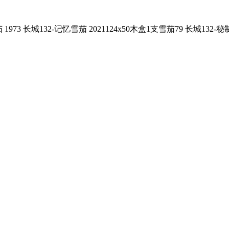
973 长城132-记忆雪茄 2021124x50木盒1支雪茄79 长城132-秘制