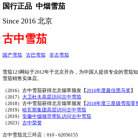
国行正品 中烟雪茄
Since 2016 北京
古中雪茄
国产雪茄
古巴雪茄
非古雪茄
雪茄123网站于2012年于北京开办，为中国人提供专业的雪茄
雪茄销售实体店。
（2016）古中雪茄获得北京烟草颁发【
2016年度最佳黑马奖
】
（2017）
大卫杜夫高层访问古中雪茄
（2018）古中雪茄获得北京烟草颁发【
2018年度三星级雪茄零
（2019）
哈瓦那集团高层访问古中雪茄
（2019）
安徽中烟领导带队访问古中雪茄
（2023）
古中荣誉
古中雪茄北三环店：010 - 62056155