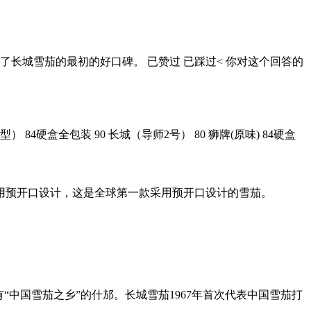
了长城雪茄的最初的好口碑。 已赞过 已踩过< 你对这个回答的
） 84硬盒全包装 90 长城（导师2号） 80 狮牌(原味) 84硬盒
采用预开口设计，这是全球第一款采用预开口设计的雪茄。
素有“中国雪茄之乡”的什邡。长城雪茄1967年首次代表中国雪茄打