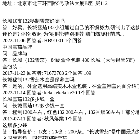
地址：北京市北三环西路5号政法大厦B座1层112
长城10支132秘制雪茄好卖吗
答：好卖。长城雪茄132小组通过自己的不懈努力,研制出了这
评价是? 评论 收起 为你推荐:特别推荐 幽门螺旋杆菌感...
2022-11-06 回答者: HB91001 1个回答
中国雪茄品牌
问：品牌与
答：长城（132雪茄） 84硬盒全包装 480 长城（大号铝管5支） 3
全包装 ...
2017-11-23 回答者: 71673703 2个回答 109
长城秘制132雪茄木盒是保养盒吗
答：是的。外盒选用高端实木木盒包装，在盒盖翻盖内面介绍了
2022-11-14 回答者: kekekekekeke20 1个回答
长城雪茄132多少钱一盒
问：长城雪茄132多少钱一盒
答：秘制1200左右，红色132 200左右，132香烟50左右
2017-07-11 回答者: 秋风落業 1个回答
这烟多少钱
答：指导售价： 1/支；20/盒；200/条。“长城雪茄”是中
入国际市场。同年获国际雪茄...