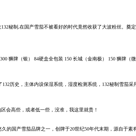
款132秘制,在国产雪茄不被看好的时代竟然收获了大波粉丝。奠定
00 狮牌（银） 84硬盒全包装 150 长城（金南极） 150 狮牌（微型
132历史，主体内设保湿系统，湿度检测系统，132秘制雪茄
！部分地区会高些，或者低一些，没准，我这里就贵！
国最为悠久的国产雪茄品牌之一，创牌于20世纪50年代末期，源自于