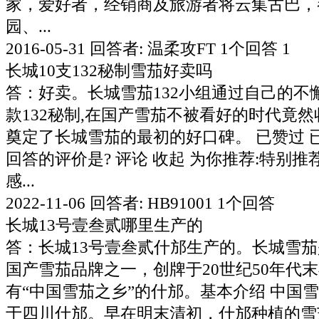
家，爱好者，经销商及旅游者将云集古巴，
园、...
2016-05-31 回答者: 温柔攻FT 1个回答 1
长城10支132秘制雪茄好卖吗
答：好卖。长城雪茄132小组通过自己的不
款132秘制,在国产雪茄不被看好的时代竟
奠定了长城雪茄的最初的好口碑。 已赞过 已
回答的评价是? 评论 收起 为你推荐:特别推
感...
2022-11-06 回答者: HB91001 1个回答
长城13号壹叁贰哪里生产的
答：长城13号壹叁贰什邡生产的。长城雪
国产雪茄品牌之一，创牌于20世纪50年代
有“中国雪茄之乡”的什邡。基本介绍 中国
于四川什邡。早在明末清初，什邡种植的雪茄