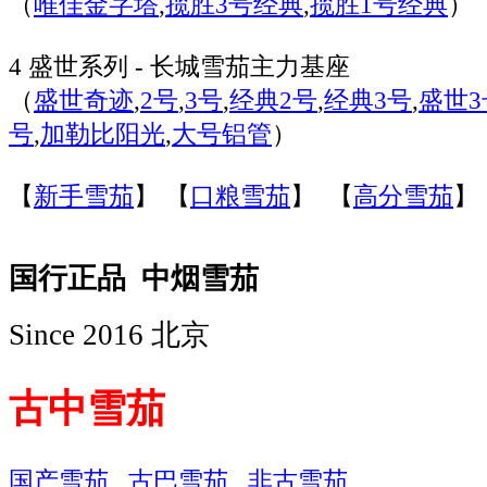
（
唯佳金字塔
,
揽胜3号经典
,
揽胜1号经典
）
4 盛世系列 - 长城雪茄主力基座
（
盛世奇迹
,
2号
,
3号
,
经典2号
,
经典3号
,
盛世3
号
,
加勒比阳光
,
大号铝管
）
【
新手雪茄
】 【
口粮雪茄
】 【
高分雪茄
】
国行正品 中烟雪茄
Since 2016 北京
古中雪茄
国产雪茄
古巴雪茄
非古雪茄