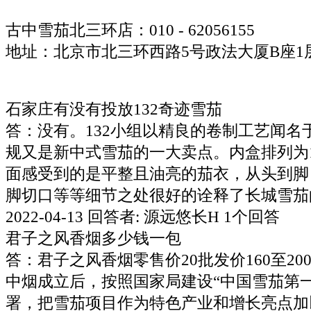
古中雪茄北三环店：010 - 62056155
地址：北京市北三环西路5号政法大厦B座1层
石家庄有没有投放132奇迹雪茄
答：没有。132小组以精良的卷制工艺闻名
规又是新中式雪茄的一大卖点。内盒排列为
面感受到的是平整且油亮的茄衣，从头到脚
脚切口等等细节之处很好的诠释了长城雪茄的
2022-04-13 回答者: 源远悠长H 1个回答
君子之风香烟多少钱一包
答：君子之风香烟零售价20批发价160至200
中烟成立后，按照国家局建设“中国雪茄第
署，把雪茄项目作为特色产业和增长亮点加