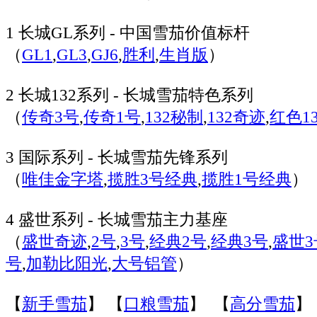
1 长城GL系列 - 中国雪茄价值标杆
（
GL1
,
GL3
,
GJ6
,
胜利
,
生肖版
）
2 长城132系列 - 长城雪茄特色系列
（
传奇3号
,
传奇1号
,
132秘制
,
132奇迹
,
红色13
3 国际系列 - 长城雪茄先锋系列
（
唯佳金字塔
,
揽胜3号经典
,
揽胜1号经典
）
4 盛世系列 - 长城雪茄主力基座
（
盛世奇迹
,
2号
,
3号
,
经典2号
,
经典3号
,
盛世3
号
,
加勒比阳光
,
大号铝管
）
【
新手雪茄
】 【
口粮雪茄
】 【
高分雪茄
】